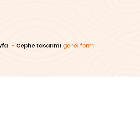
yfa
-
Cephe tasarımı
genel form