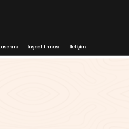
t
a
s
a
r
ı
m
ı
I
n
ş
a
a
t
f
i
r
m
a
s
ı
I
l
e
t
i
ş
i
m