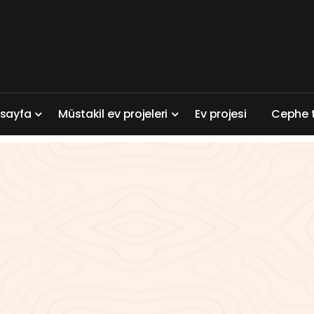
a
s
a
y
f
a
M
ü
s
t
a
k
i
l
e
v
p
r
o
j
e
l
e
r
i
E
v
p
r
o
j
e
s
i
C
e
p
h
e