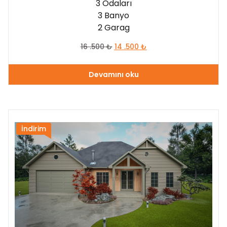
3 Odaları
3 Banyo
2 Garag
16 .500
₺
14 .500
₺
Devamını oku
İndirim