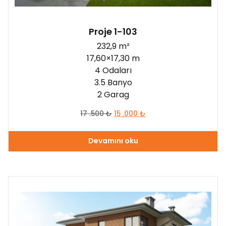
Proje 1-103
232,9 m²
17,60×17,30 m
4 Odaları
3.5 Banyo
2 Garag
17 .500
₺
15 .000
₺
Devamını oku