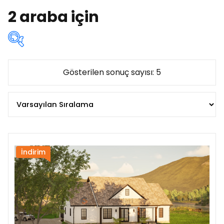
2 araba için
Kat sayısına göre:
Gösterilen sonuç sayısı: 5
Çatı katlı
(0)
Iki katli
(1)
Ikiz
(0)
Popüler
(4)
İndirim
Tek katli
(4)
Alana göre:
az 90 m²
(0)
90 - 120 m²
(0)