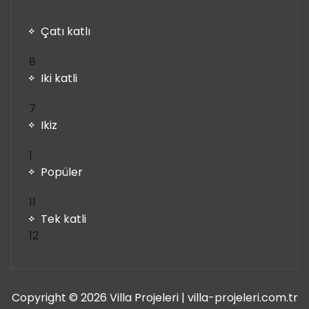
Çatı katlı
8
8
ürün
Iki katli
7
7
ürün
Ikiz
1
1
ürün
Popüler
11
11
ürün
Tek katli
12
12
ürün
Copyright © 2026 Villa Projeleri | villa-projeleri.com.tr