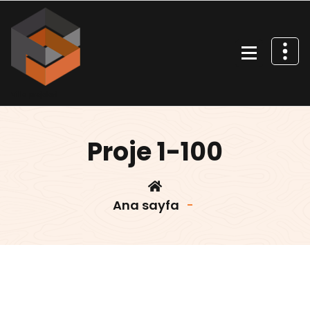
İçeriğe
geç
Villa projeleri
Proje 1-100
Ana sayfa
-