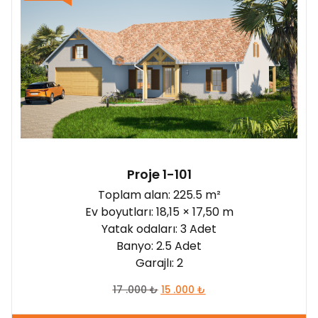
Şantiye yönü:
Proje 1-101
Toplam alan: 225.5 m²
Ev boyutları: 18,15 × 17,50 m
Yatak odaları: 3 Adet
Banyo: 2.5 Adet
Garajlı: 2
17 .000
₺
15 .000
₺