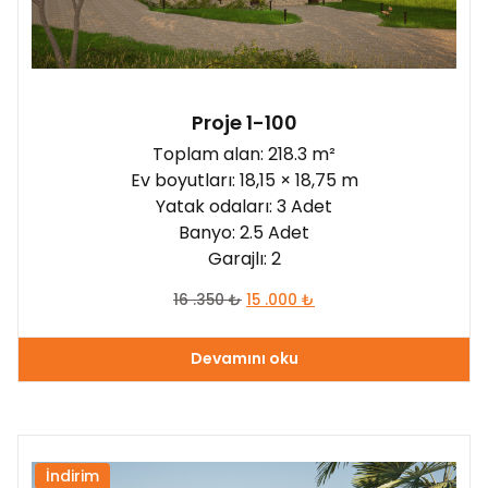
120 - 150 m²
(1)
150 - 180 m²
(0)
180 - 210 m²
(1)
Proje 1-100
210 - 260 m²
(3)
Toplam alan: 218.3 m²
Ev boyutları: 18,15 × 18,75 m
daha 260 m²
(0)
Yatak odaları:
Yatak odaları: 3 Adet
2
(0)
Banyo: 2.5 Adet
Garajlı: 2
3
(4)
16 .350
₺
15 .000
₺
4
(1)
5
(0)
Devamını oku
daha 6
(0)
Garajlı:
İndirim