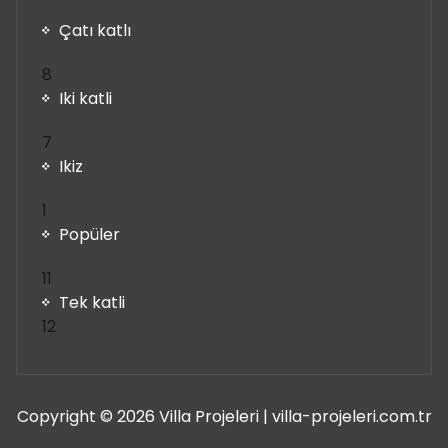
Çatı katlı
8
8
ürün
Iki katli
7
7
ürün
Ikiz
1
1
ürün
Popüler
11
11
ürün
Tek katli
12
12
ürün
Copyright © 2026 Villa Projeleri | villa-projeleri.com.tr