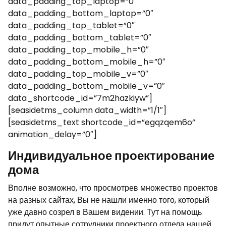
data_padding_top_laptop=”0″
data_padding_bottom_laptop=”0″
data_padding_top_tablet=”0″
data_padding_bottom_tablet=”0″
data_padding_top_mobile_h=”0″
data_padding_bottom_mobile_h=”0″
data_padding_top_mobile_v=”0″
data_padding_bottom_mobile_v=”0″
data_shortcode_id=”7m2hazkiyw”]
[seasidetms_column data_width=”1/1″]
[seasidetms_text shortcode_id=”egqzqem6o”
animation_delay=”0″]
Индивидуальное проектирование
дома
Вполне возможно, что просмотрев множество проектов
на разных сайтах, Вы не нашли именно того, который
уже давно созрел в Вашем видении. Тут на помощь
придут опытные сотрудники проектного отдела нашей