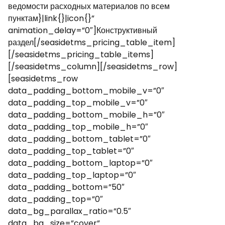
ведомости расходных материалов по всем
пунктам}|link{}|icon{}”
animation_delay=”0″]Конструктивный
раздел[/seasidetms_pricing_table_item]
[/seasidetms_pricing_table_items]
[/seasidetms_column][/seasidetms_row]
[seasidetms_row
data_padding_bottom_mobile_v=”0″
data_padding_top_mobile_v=”0″
data_padding_bottom_mobile_h=”0″
data_padding_top_mobile_h=”0″
data_padding_bottom_tablet=”0″
data_padding_top_tablet=”0″
data_padding_bottom_laptop=”0″
data_padding_top_laptop=”0″
data_padding_bottom=”50″
data_padding_top=”0″
data_bg_parallax_ratio=”0.5″
data_bg_size=”cover”