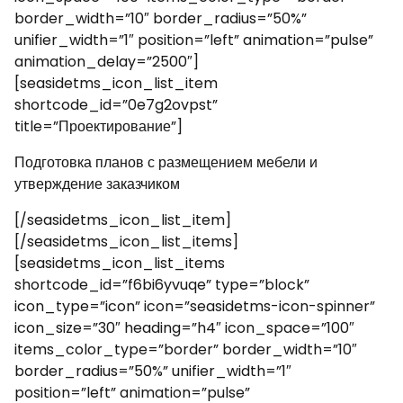
border_width=”10″ border_radius=”50%”
unifier_width=”1″ position=”left” animation=”pulse”
animation_delay=”2500″]
[seasidetms_icon_list_item
shortcode_id=”0e7g2ovpst”
title=”Проектирование”]
Подготовка планов с размещением мебели и
утверждение заказчиком
[/seasidetms_icon_list_item]
[/seasidetms_icon_list_items]
[seasidetms_icon_list_items
shortcode_id=”f6bi6yvuqe” type=”block”
icon_type=”icon” icon=”seasidetms-icon-spinner”
icon_size=”30″ heading=”h4″ icon_space=”100″
items_color_type=”border” border_width=”10″
border_radius=”50%” unifier_width=”1″
position=”left” animation=”pulse”