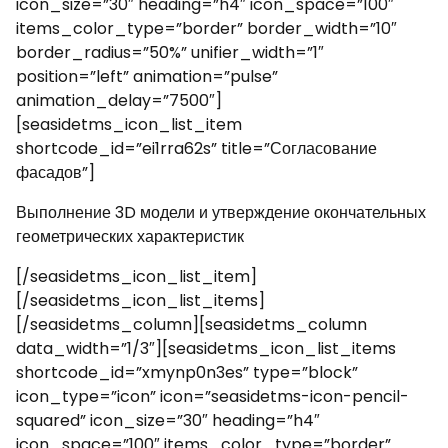
icon_size=”30″ heading=”h4″ icon_space=”100″
items_color_type=”border” border_width=”10″
border_radius=”50%” unifier_width=”1″
position=”left” animation=”pulse”
animation_delay=”7500″]
[seasidetms_icon_list_item
shortcode_id=”ei1rra62s” title=”Согласование
фасадов”]
Выполнение 3D модели и утверждение окончательных
геометрических характеристик
[/seasidetms_icon_list_item]
[/seasidetms_icon_list_items]
[/seasidetms_column][seasidetms_column
data_width=”1/3″][seasidetms_icon_list_items
shortcode_id=”xmynp0n3es” type=”block”
icon_type=”icon” icon=”seasidetms-icon-pencil-
squared” icon_size=”30″ heading=”h4″
icon_space=”100″ items_color_type=”border”