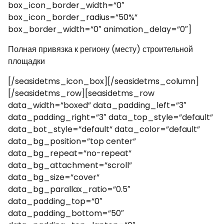
box_icon_border_width=”0″
box_icon_border_radius=”50%”
box_border_width=”0″ animation_delay=”0″]
Полная привязка к региону (месту) строительной
площадки
[/seasidetms_icon_box][/seasidetms_column]
[/seasidetms_row][seasidetms_row
data_width=”boxed” data_padding_left=”3″
data_padding_right=”3″ data_top_style=”default”
data_bot_style=”default” data_color=”default”
data_bg_position=”top center”
data_bg_repeat=”no-repeat”
data_bg_attachment=”scroll”
data_bg_size=”cover”
data_bg_parallax_ratio=”0.5″
data_padding_top=”0″
data_padding_bottom=”50″