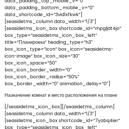
data_padding_top_mobile_v=”0″
data_padding_bottom_mobile_v=”0″
data_shortcode_id=”3vid1xfkwk”]
[seasidetms_column data_width=”1/3″]
[seasidetms_icon_box shortcode_id=”mpgljdt4jo”
box_type=”seasidetms_icon_box_left”
title=”Планировка” heading_type=”h3″
box_icon_type=”icon” box_icon=”seasidetms-
icon-image” box_icon_size=”30″
box_icon_space=”50″
box_icon_border_width=”0″
box_icon_border_radius=”50%”
box_border_width=”0″ animation_delay=”0″]
Назначение комнат и место расположения на плане
[/seasidetms_icon_box][/seasidetms_column]
[seasidetms_column data_width=”1/3″]
[seasidetms_icon_box shortcode_id=”7yabq4ier”
box_type=”seasidetms_icon_box_left”