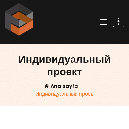
İçeriğe
geç
Villa projeleri
Индивидуальный
проект
Ana sayfa
-
Индивидуальный проект