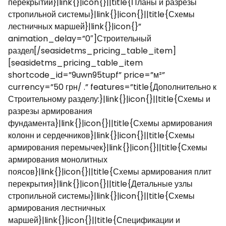
перекрытий}|link{}|icon{}||title{Планы и разрезы
стропильной системы}|link{}|icon{}||title{Схемы
лестничных маршей}|link{}|icon{}”
animation_delay=”0″]Строительный
раздел[/seasidetms_pricing_table_item]
[seasidetms_pricing_table_item
shortcode_id=”9uwn95tupf” price=”м²”
currency=”50 грн/ .” features=”title{Дополнительно к
Строительному разделу:}|link{}|icon{}||title{Схемы и
разрезы армирования
фундамента}|link{}|icon{}||title{Схемы армирования
колонн и сердечников}|link{}|icon{}||title{Схемы
армирования перемычек}|link{}|icon{}||title{Схемы
армирования монолитных
поясов}|link{}|icon{}||title{Схемы армирования плит
перекрытия}|link{}|icon{}||title{Детальные узлы
стропильной системы}|link{}|icon{}||title{Схемы
армирования лестничных
маршей}|link{}|icon{}||title{Спецификации и