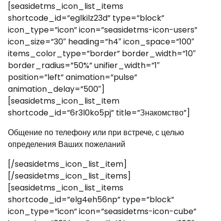
[seasidetms_icon_list_items
shortcode_id=”eglkilz23d” type=”block”
icon_type=”icon” icon=”seasidetms-icon-users”
icon_size=”30″ heading=”h4″ icon_space=”100″
items_color_type=”border” border_width=”10″
border_radius=”50%” unifier_width=”1″
position=”left” animation=”pulse”
animation_delay=”500″]
[seasidetms_icon_list_item
shortcode_id=”6r3l0ko5pj” title=”Знакомство”]
Общение по телефону или при встрече, с целью
определения Ваших пожеланий
[/seasidetms_icon_list_item]
[/seasidetms_icon_list_items]
[seasidetms_icon_list_items
shortcode_id=”elg4eh56np” type=”block”
icon_type=”icon” icon=”seasidetms-icon-cube”