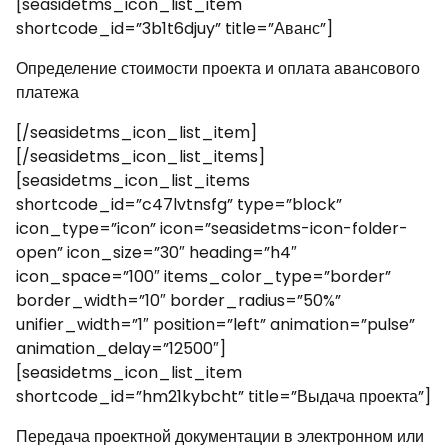
[seasidetms_icon_list_item
shortcode_id=”3b1t6djuy” title=”Аванс”]
Определение стоимости проекта и оплата авансового
платежа
[/seasidetms_icon_list_item]
[/seasidetms_icon_list_items]
[seasidetms_icon_list_items
shortcode_id=”c47lvtnsfg” type=”block”
icon_type=”icon” icon=”seasidetms-icon-folder-
open” icon_size=”30″ heading=”h4″
icon_space=”100″ items_color_type=”border”
border_width=”10″ border_radius=”50%”
unifier_width=”1″ position=”left” animation=”pulse”
animation_delay=”12500″]
[seasidetms_icon_list_item
shortcode_id=”hm21kybcht” title=”Выдача проекта”]
Передача проектной документации в электронном или