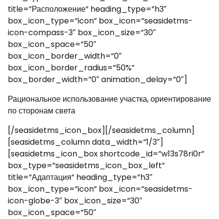
title=”Расположение” heading_type=”h3″
box_icon_type=”icon” box_icon=”seasidetms-
icon-compass-3″ box_icon_size=”30″
box_icon_space=”50″
box_icon_border_width=”0″
box_icon_border_radius=”50%”
box_border_width=”0″ animation_delay=”0″]
Рациональное использование участка, ориентирование
по сторонам света
[/seasidetms_icon_box][/seasidetms_column]
[seasidetms_column data_width=”1/3″]
[seasidetms_icon_box shortcode_id=”w13s78ri0r”
box_type=”seasidetms_icon_box_left”
title=”Адаптация” heading_type=”h3″
box_icon_type=”icon” box_icon=”seasidetms-
icon-globe-3″ box_icon_size=”30″
box_icon_space=”50″