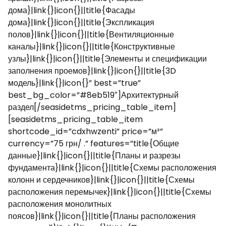
дома}|link{}|icon{}||title{Фасады
дома}|link{}|icon{}||title{Экспликация
полов}|link{}|icon{}||title{Вентиляционные
каналы}|link{}|icon{}||title{Конструктивные
узлы}|link{}|icon{}||title{Элементы и спецификации
заполнения проемов}|link{}|icon{}||title{3D
модель}|link{}|icon{}” best=”true”
best_bg_color=”#8eb519″]Архитектурный
раздел[/seasidetms_pricing_table_item]
[seasidetms_pricing_table_item
shortcode_id=”cdxhwzenti” price=”м²”
currency=”75 грн/ .” features=”title{Общие
данные}|link{}|icon{}||title{Планы и разрезы
фундамента}|link{}|icon{}||title{Схемы расположения
колонн и сердечников}|link{}|icon{}||title{Схемы
расположения перемычек}|link{}|icon{}||title{Схемы
расположения монолитных
поясов}|link{}|icon{}||title{Планы расположения