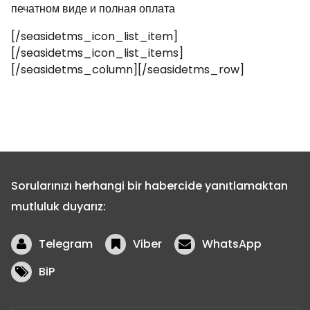
печатном виде и полная оплата
[/seasidetms_icon_list_item]
[/seasidetms_icon_list_items]
[/seasidetms_column][/seasidetms_row]
Sorularınızı herhangi bir habercide yanıtlamaktan
mutluluk duyarız:
Telegram
Viber
WhatsApp
BiP