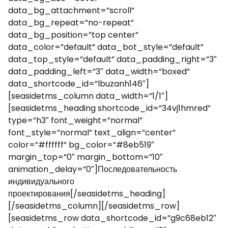
data_bg_attachment=”scroll”
data_bg_repeat=”no-repeat”
data_bg_position=”top center”
data_color=”default” data_bot_style=”default”
data_top_style=”default” data_padding_right=”3″
data_padding_left=”3″ data_width=”boxed”
data_shortcode_id=”lbuzanh146″]
[seasidetms_column data_width=”1/1″]
[seasidetms_heading shortcode_id=”34vj1hmred”
type=”h3″ font_weight=”normal”
font_style=”normal” text_align=”center”
color=”#ffffff” bg_color=”#8eb519″
margin_top=”0″ margin_bottom=”10″
animation_delay=”0″]Последовательность
индивидуального
проектирования[/seasidetms_heading]
[/seasidetms_column][/seasidetms_row]
[seasidetms_row data_shortcode_id=”g9c68eb12″