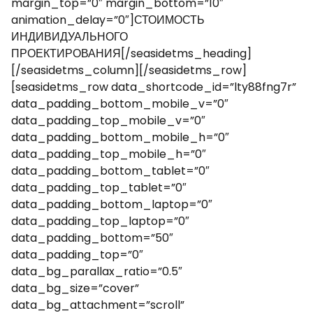
margin_top=”0″ margin_bottom=”10″
animation_delay=”0″]СТОИМОСТЬ
ИНДИВИДУАЛЬНОГО
ПРОЕКТИРОВАНИЯ[/seasidetms_heading]
[/seasidetms_column][/seasidetms_row]
[seasidetms_row data_shortcode_id=”lty88fng7r”
data_padding_bottom_mobile_v=”0″
data_padding_top_mobile_v=”0″
data_padding_bottom_mobile_h=”0″
data_padding_top_mobile_h=”0″
data_padding_bottom_tablet=”0″
data_padding_top_tablet=”0″
data_padding_bottom_laptop=”0″
data_padding_top_laptop=”0″
data_padding_bottom=”50″
data_padding_top=”0″
data_bg_parallax_ratio=”0.5″
data_bg_size=”cover”
data_bg_attachment=”scroll”