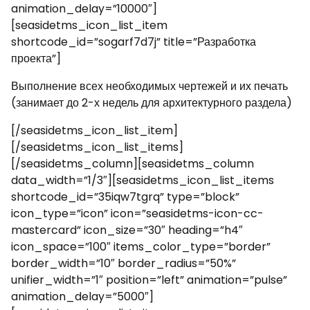
animation_delay=”10000″]
[seasidetms_icon_list_item
shortcode_id=”sogarf7d7j” title=”Разработка
проекта”]
Выполнение всех необходимых чертежей и их печать
(занимает до 2-х недель для архитектурного раздела)
[/seasidetms_icon_list_item]
[/seasidetms_icon_list_items]
[/seasidetms_column][seasidetms_column
data_width=”1/3″][seasidetms_icon_list_items
shortcode_id=”35iqw7tgrq” type=”block”
icon_type=”icon” icon=”seasidetms-icon-cc-
mastercard” icon_size=”30″ heading=”h4″
icon_space=”100″ items_color_type=”border”
border_width=”10″ border_radius=”50%”
unifier_width=”1″ position=”left” animation=”pulse”
animation_delay=”5000″]