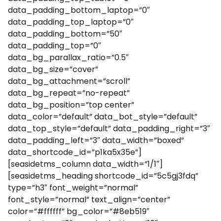
data_padding_bottom_laptop=”0″
data_padding_top_laptop=”0″
data_padding_bottom=”50″
data_padding_top=”0″
data_bg_parallax_ratio=”0.5″
data_bg_size=”cover”
data_bg_attachment=”scroll”
data_bg_repeat=”no-repeat”
data_bg_position=”top center”
data_color=”default” data_bot_style=”default”
data_top_style=”default” data_padding_right=”3″
data_padding_left=”3″ data_width=”boxed”
data_shortcode_id=”p1ka5x35e”]
[seasidetms_column data_width=”1/1″]
[seasidetms_heading shortcode_id=”5c5gj3fdq”
type=”h3″ font_weight=”normal”
font_style=”normal” text_align=”center”
color=”#ffffff” bg_color=”#8eb519″