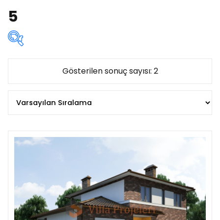
5
Kat sayısına göre:
Gösterilen sonuç sayısı: 2
Çatı katlı
(1)
Iki katli
(1)
Ikiz
(0)
Popüler
(1)
Tek katli
(0)
Alana göre:
az 90 m²
(0)
90 - 120 m²
(0)