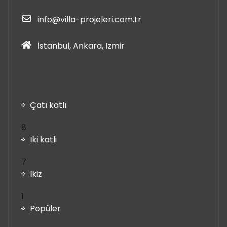
info@villa-projeleri.com.tr
İstanbul, Ankara, Izmir
Çatı katlı
8
8
ürün
Iki katli
7
7
ürün
Ikiz
1
1
ürün
Popüler