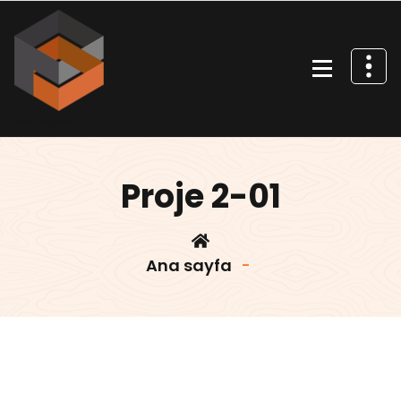
İçeriğe
geç
Villa projeleri
Proje 2-01
Ana sayfa
-