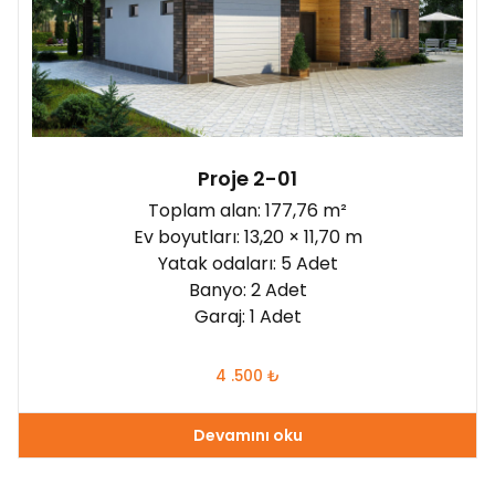
120 - 150 m²
(0)
150 - 180 m²
(2)
180 - 210 m²
(1)
210 - 260 m²
(0)
Proje 2-01
daha 260 m²
(0)
Yatak odaları:
Toplam alan: 177,76 m²
2
(0)
Ev boyutları: 13,20 × 11,70 m
Yatak odaları: 5 Adet
3
(0)
Banyo: 2 Adet
4
(0)
Garaj: 1 Adet
5
(2)
4 .500
₺
daha 6
(0)
Devamını oku
Garajlı: