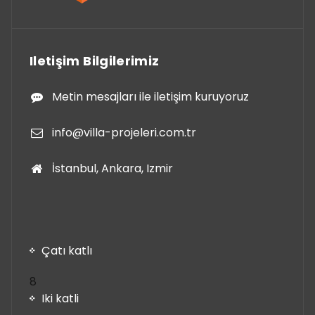
Iletişim Bilgilerimiz
Metin mesajları ile iletişim kuruyoruz
info@villa-projeleri.com.tr
İstanbul, Ankara, Izmir
Çatı katlı
8
8
ürün
Iki katli