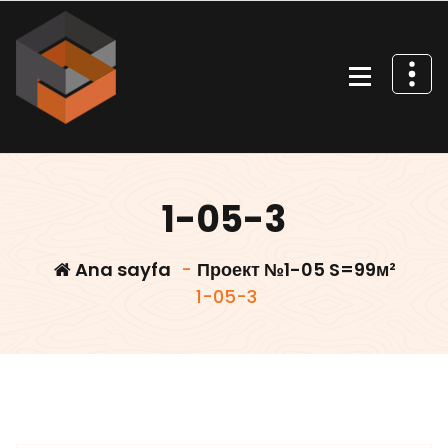
İçeriğe
geç
Villa projeleri
1-05-3
Ana sayfa
-
Проект №1-05 S=99м²
1-05-3
Villars