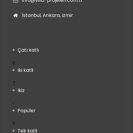
info@villa-projeleri.com.tr
İstanbul, Ankara, Izmir
Çatı katlı
8
8
ürün
Iki katli
7
7
ürün
Ikiz
1
1
ürün
Popüler
11
11
ürün
Tek katli