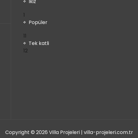
ürün
Ikiz
1
1
ürün
Popüler
11
11
ürün
Tek katli
12
12
ürün
Copyright © 2026 Villa Projeleri | villa-projeleri.com.tr