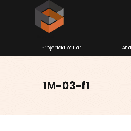
İçeriğe
geç
Villa projeleri
Projedeki katlar:
A
n
1М-03-f1