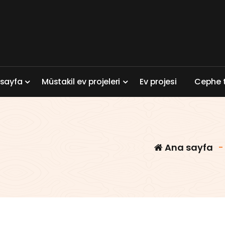
a
s
a
y
f
a
M
ü
s
t
a
k
i
l
e
v
p
r
o
j
e
l
e
r
i
E
v
p
r
o
j
e
s
i
C
e
p
h
e
Ana sayfa