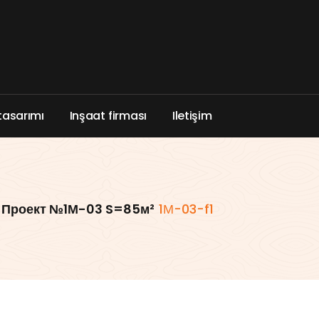
t
a
s
a
r
ı
m
ı
I
n
ş
a
a
t
f
i
r
m
a
s
ı
I
l
e
t
i
ş
i
m
-
Проект №1М-03 S=85м²
1М-03-f1