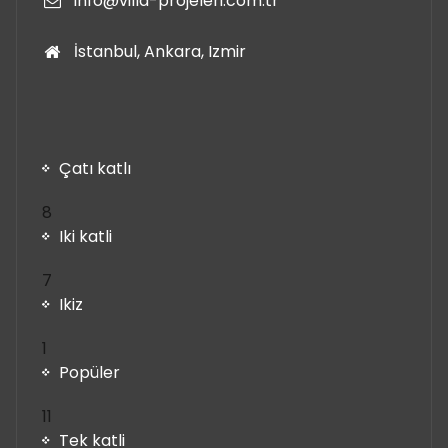
info@villa-projeleri.com.tr
İstanbul, Ankara, Izmir
Çatı katlı
8
8
ürün
Iki katli
7
7
ürün
Ikiz
1
1
ürün
Popüler
11
11
ürün
Tek katli