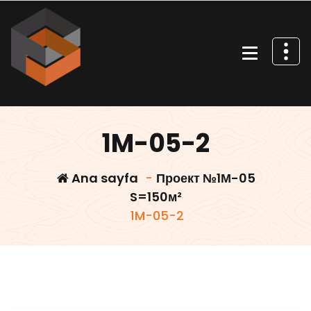
İçeriğe
geç
Villa projeleri
1M-05-2
Ana sayfa
-
Проект №1М-05
S=150м²
1M-05-2
Villars