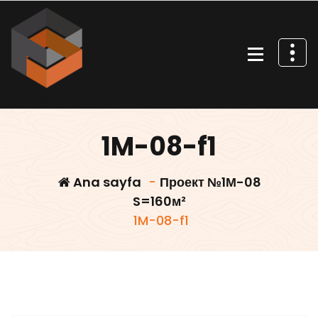
İçeriğe
geç
Villa projeleri
1M-08-f1
Ana sayfa
-
Проект №1М-08
S=160м²
1M-08-f1
Villars