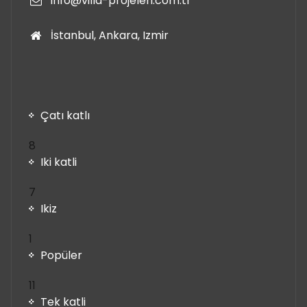
info@villa-projeleri.com.tr
İstanbul, Ankara, Izmir
Çatı katlı
8
8
ürün
Iki katli
7
7
ürün
Ikiz
1
1
ürün
Popüler
11
11
ürün
Tek katli