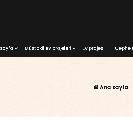
a
s
a
y
f
a
M
ü
s
t
a
k
i
l
e
v
p
r
o
j
e
l
e
r
i
E
v
p
r
o
j
e
s
i
C
e
p
h
e
Ana sayfa