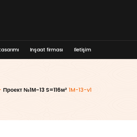
t
a
s
a
r
ı
m
ı
I
n
ş
a
a
t
f
i
r
m
a
s
ı
I
l
e
t
i
ş
i
m
-
Проект №1М-13 S=116м²
1M-13-v1