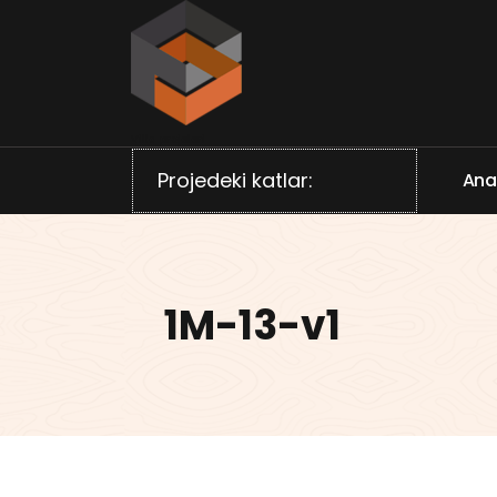
İçeriğe
geç
Villa projeleri
Projedeki katlar:
A
n
1M-13-v1