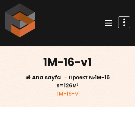
İçeriğe
geç
Villa projeleri
1M-16-v1
Ana sayfa
-
Проект №1М-16
S=126м²
1M-16-v1
Villars