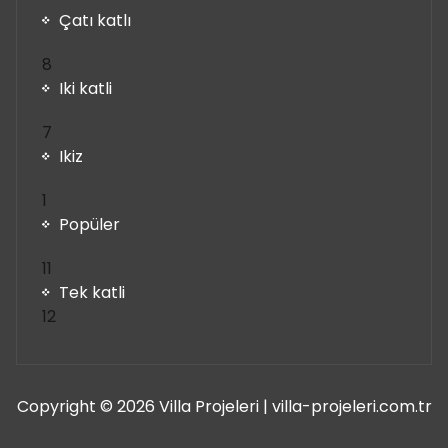
Çatı katlı
8
8
ürün
Iki katli
7
7
ürün
Ikiz
1
1
ürün
Popüler
11
11
ürün
Tek katli
12
12
ürün
Copyright © 2026 Villa Projeleri | villa-projeleri.com.tr