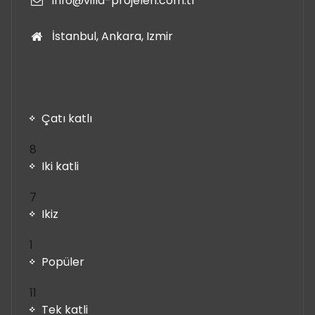
info@villa-projeleri.com.tr
İstanbul, Ankara, Izmir
Çatı katlı
8
8
ürün
Iki katli
7
7
ürün
Ikiz
1
1
ürün
Popüler
11
11
ürün
Tek katli