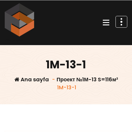
İçeriğe
geç
Villa projeleri
1M-13-1
Ana sayfa
-
Проект №1М-13 S=116м²
1M-13-1
Villars