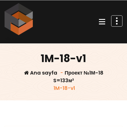
İçeriğe
geç
Villa projeleri
1M-18-v1
Ana sayfa
-
Проект №1М-18
S=133м²
1M-18-v1
Villars