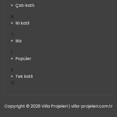
Çatı katlı
8
8
ürün
Iki katli
7
7
ürün
Ikiz
1
1
ürün
Popüler
11
11
ürün
Tek katli
12
12
ürün
Copyright © 2026 Villa Projeleri | villa-projeleri.com.tr