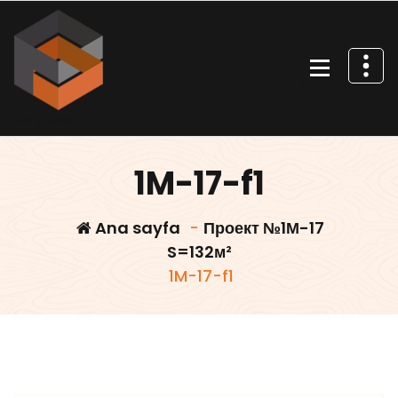
İçeriğe
geç
Villa projeleri
1M-17-f1
Ana sayfa
-
Проект №1М-17
S=132м²
1M-17-f1
Villars