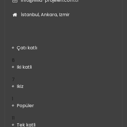
info@villa-projeleri.com.tr
İstanbul, Ankara, Izmir
Çatı katlı
8
8
ürün
Iki katli
7
7
ürün
Ikiz
1
1
ürün
Popüler
11
11
ürün
Tek katli