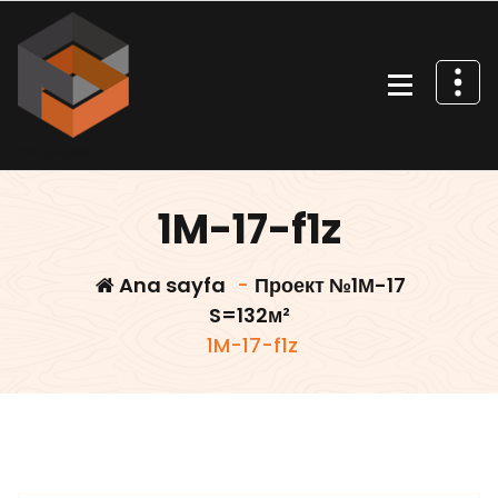
İçeriğe
geç
Villa projeleri
1M-17-f1z
Ana sayfa
-
Проект №1М-17
S=132м²
1M-17-f1z
Villars