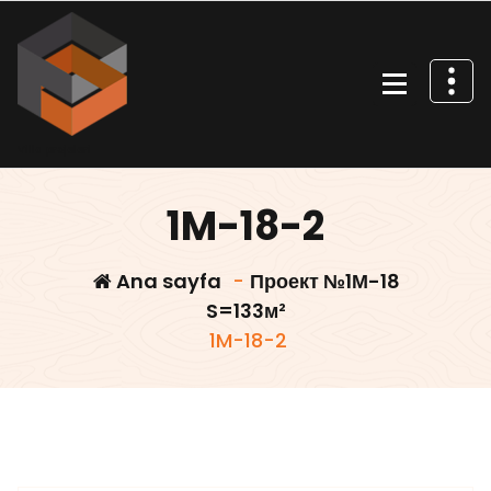
İçeriğe
geç
Villa projeleri
1M-18-2
Ana sayfa
-
Проект №1М-18
S=133м²
1M-18-2
Villars