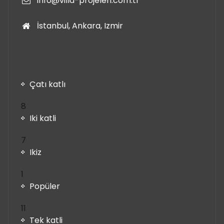
info@villa-projeleri.com.tr
İstanbul, Ankara, Izmir
Çatı katlı
8
8
ürün
Iki katli
7
7
ürün
Ikiz
1
1
ürün
Popüler
11
11
ürün
Tek katli