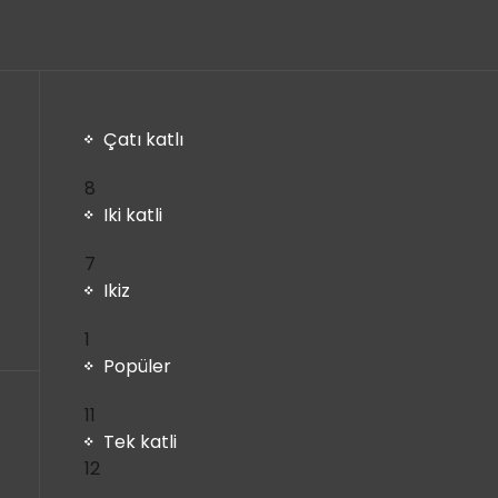
Çatı katlı
8
8
ürün
Iki katli
7
7
ürün
Ikiz
1
1
ürün
Popüler
11
11
ürün
Tek katli
12
12
ürün