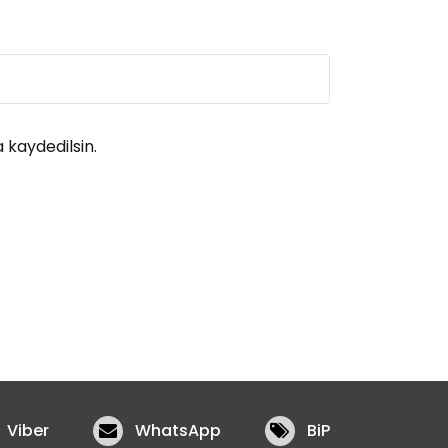
 kaydedilsin.
Viber
WhatsApp
BiP