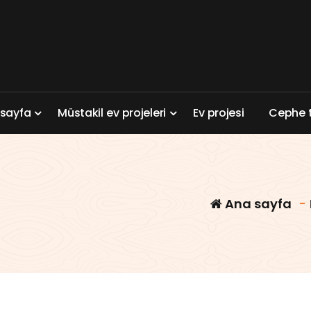
a
s
a
y
f
a
M
ü
s
t
a
k
i
l
e
v
p
r
o
j
e
l
e
r
i
E
v
p
r
o
j
e
s
i
C
e
p
h
e
Ana sayfa
-