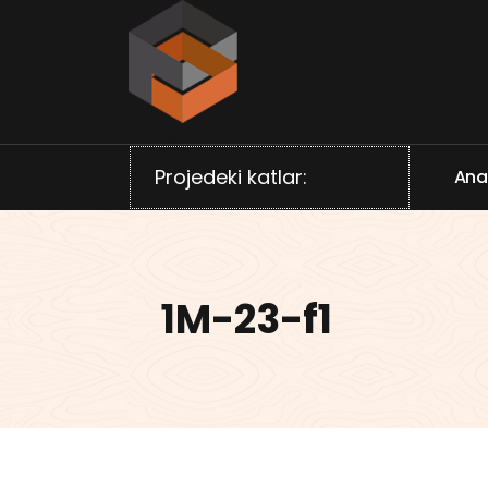
İçeriğe
geç
Villa projeleri
Projedeki katlar:
A
n
1M-23-f1