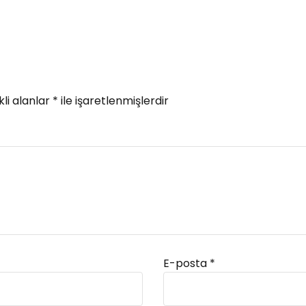
li alanlar
*
ile işaretlenmişlerdir
E-posta
*