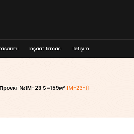
t
a
s
a
r
ı
m
ı
I
n
ş
a
a
t
f
i
r
m
a
s
ı
I
l
e
t
i
ş
i
m
Проект №1М-23 S=159м²
1M-23-f1