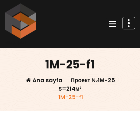
İçeriğe
geç
Villa projeleri
1M-25-f1
Ana sayfa
-
Проект №1М-25
S=214м²
1M-25-f1
Villars