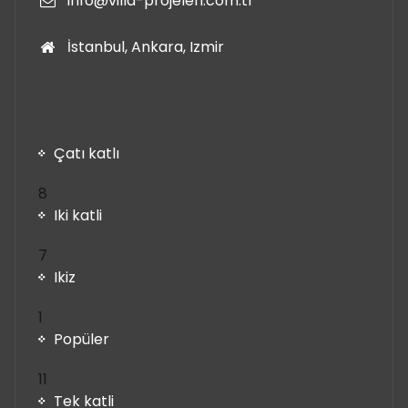
info@villa-projeleri.com.tr
İstanbul, Ankara, Izmir
Çatı katlı
8
8
ürün
Iki katli
7
7
ürün
Ikiz
1
1
ürün
Popüler
11
11
ürün
Tek katli