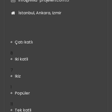
info@villa-projeleri.com.tr
İstanbul, Ankara, Izmir
Çatı katlı
8
8
ürün
Iki katli
7
7
ürün
Ikiz
1
1
ürün
Popüler
11
11
ürün
Tek katli