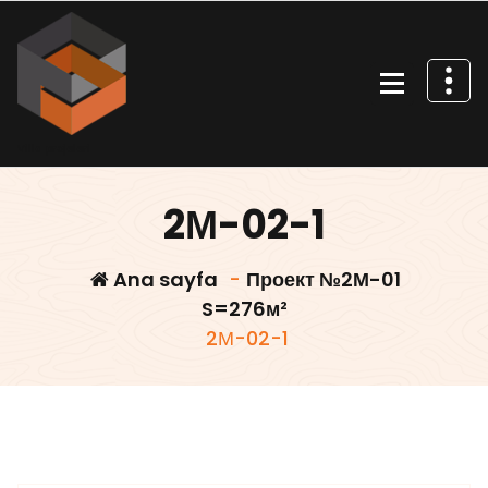
İçeriğe
geç
Villa projeleri
2М-02-1
Ana sayfa
-
Проект №2М-01
S=276м²
2М-02-1
Villars