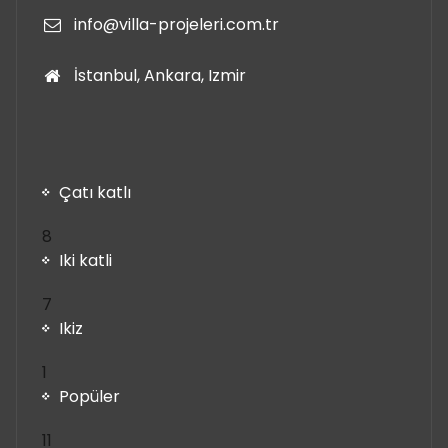
info@villa-projeleri.com.tr
İstanbul, Ankara, Izmir
Çatı katlı
8
8
ürün
Iki katli
7
7
ürün
Ikiz
1
1
ürün
Popüler
11
11