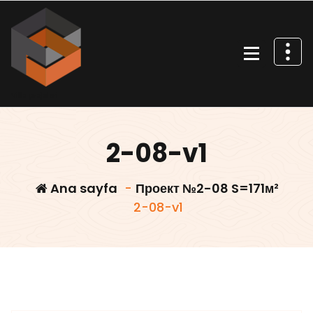
İçeriğe
geç
Villa projeleri
2-08-v1
Ana sayfa
-
Проект №2-08 S=171м²
2-08-v1
Villars