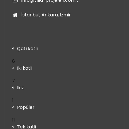
info@villa-projeleri.com.tr
İstanbul, Ankara, Izmir
Çatı katlı
8
8
ürün
Iki katli
7
7
ürün
Ikiz
1
1
ürün
Popüler
11
11
ürün
Tek katli