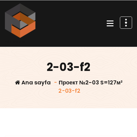
İçeriğe
geç
Villa projeleri
2-03-f2
Ana sayfa
-
Проект №2-03 S=127м²
2-03-f2
Villars