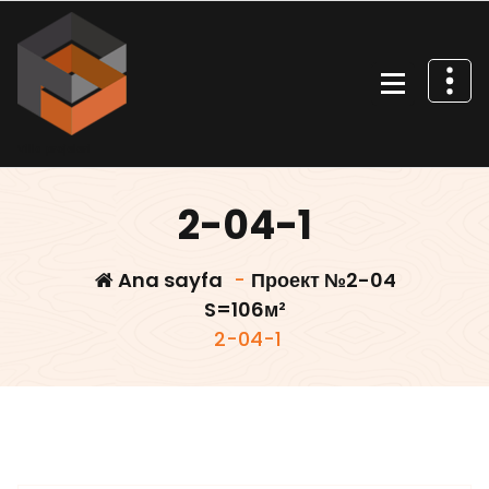
İçeriğe
geç
Villa projeleri
2-04-1
Ana sayfa
-
Проект №2-04
S=106м²
2-04-1
Villars