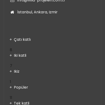
info@villa-projeleri.com.tr
İstanbul, Ankara, Izmir
Çatı katlı
8
8
ürün
Iki katli
7
7
ürün
Ikiz
1
1
ürün
Popüler
11
11
ürün
Tek katli