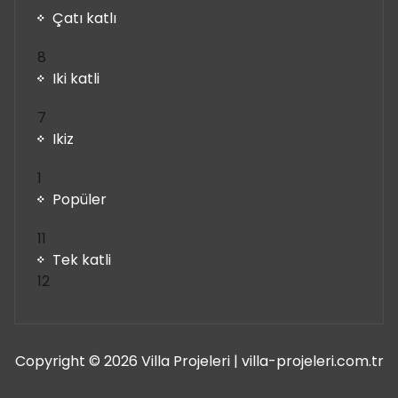
Çatı katlı
8
8
ürün
Iki katli
7
7
ürün
Ikiz
1
1
ürün
Popüler
11
11
ürün
Tek katli
12
12
ürün
Copyright © 2026 Villa Projeleri | villa-projeleri.com.tr