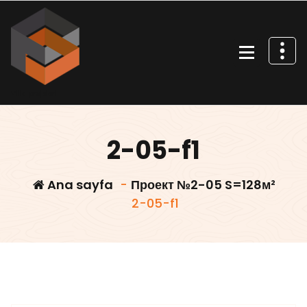
İçeriğe
geç
Villa projeleri
2-05-f1
Ana sayfa
-
Проект №2-05 S=128м²
2-05-f1
Villars