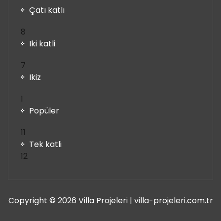
Çatı katlı
8
8
ürün
Iki katli
7
7
ürün
Ikiz
1
1
ürün
Popüler
11
11
ürün
Tek katli
12
12
ürün
Copyright © 2026 Villa Projeleri | villa-projeleri.com.tr