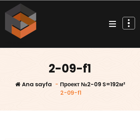
İçeriğe
geç
Villa projeleri
2-09-f1
Ana sayfa
-
Проект №2-09 S=192м²
2-09-f1
Villars