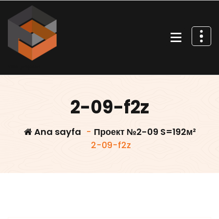
İçeriğe
geç
Villa projeleri
2-09-f2z
Ana sayfa
-
Проект №2-09 S=192м²
2-09-f2z
Villars