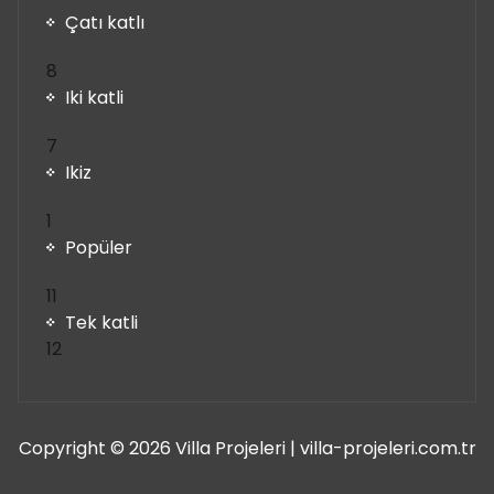
Çatı katlı
8
8
ürün
Iki katli
7
7
ürün
Ikiz
1
1
ürün
Popüler
11
11
ürün
Tek katli
12
12
ürün
Copyright © 2026 Villa Projeleri | villa-projeleri.com.tr