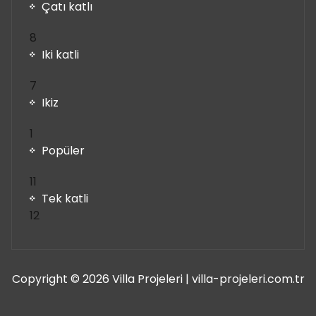
Çatı katlı
8
8
ürün
Iki katli
7
7
ürün
Ikiz
1
1
ürün
Popüler
11
11
ürün
Tek katli
12
12
ürün
Copyright © 2026 Villa Projeleri | villa-projeleri.com.tr