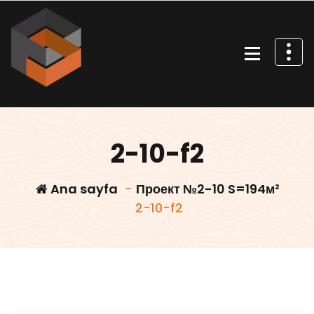
İçeriğe
geç
Villa projeleri
2-10-f2
Ana sayfa
-
Проект №2-10 S=194м²
2-10-f2
Villars