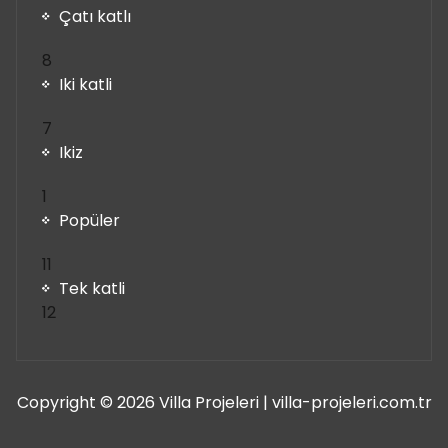
Çatı katlı
8
8
ürün
Iki katli
7
7
ürün
Ikiz
1
1
ürün
Popüler
11
11
ürün
Tek katli
12
12
ürün
Copyright © 2026 Villa Projeleri | villa-projeleri.com.tr