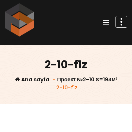
İçeriğe
geç
Villa projeleri
2-10-f1z
Ana sayfa
-
Проект №2-10 S=194м²
2-10-f1z
Villars