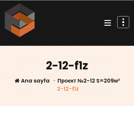
İçeriğe
geç
Villa projeleri
2-12-f1z
Ana sayfa
-
Проект №2-12 S=209м²
2-12-f1z
Villars