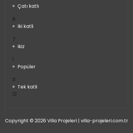
Çatı katlı
8
8
ürün
Iki katli
7
7
ürün
Ikiz
1
1
ürün
Popüler
11
11
ürün
Tek katli
12
12
ürün
Copyright © 2026 Villa Projeleri | villa-projeleri.com.tr