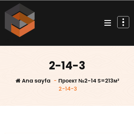
İçeriğe
geç
Villa projeleri
2-14-3
Ana sayfa
-
Проект №2-14 S=213м²
2-14-3
Villars