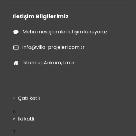
Iletişim Bilgilerimiz
Metin mesajları ile iletişim kuruyoruz
info@villa-projeleri.com.tr
İstanbul, Ankara, Izmir
Çatı katlı
8
8
ürün
Iki katli
7
7