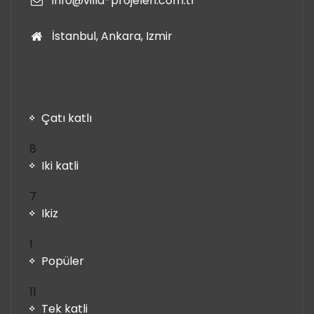
info@villa-projeleri.com.tr
İstanbul, Ankara, Izmir
Çatı katlı
8
8
ürün
Iki katli
7
7
ürün
Ikiz
1
1
ürün
Popüler
11
11
ürün
Tek katli