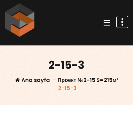
İçeriğe
geç
Villa projeleri
2-15-3
Ana sayfa
-
Проект №2-15 S=215м²
2-15-3
Villars