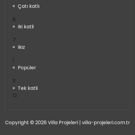
Çatı katlı
8
8
ürün
Iki katli
7
7
ürün
Ikiz
1
1
ürün
Popüler
11
11
ürün
Tek katli
12
12
ürün
Copyright © 2026 Villa Projeleri | villa-projeleri.com.tr