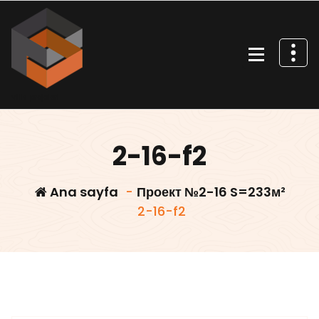
İçeriğe
geç
Villa projeleri
2-16-f2
Ana sayfa
-
Проект №2-16 S=233м²
2-16-f2
Villars