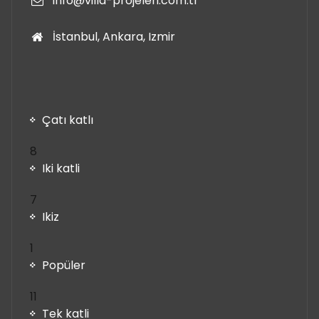
info@villa-projeleri.com.tr
İstanbul, Ankara, Izmir
Çatı katlı
8
8
ürün
Iki katli
7
7
ürün
Ikiz
1
1
ürün
Popüler
11
11
ürün
Tek katli