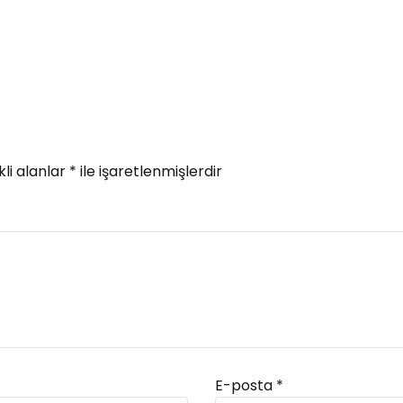
li alanlar
*
ile işaretlenmişlerdir
E-posta
*