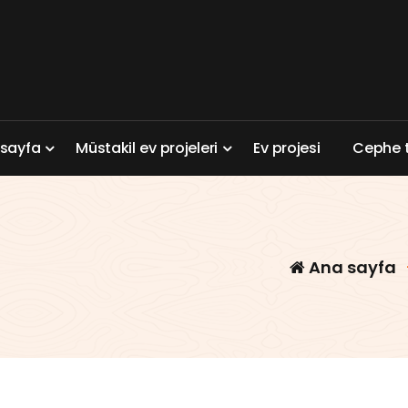
a
s
a
y
f
a
M
ü
s
t
a
k
i
l
e
v
p
r
o
j
e
l
e
r
i
E
v
p
r
o
j
e
s
i
C
e
p
h
e
Ana sayfa