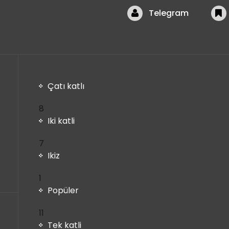
Telegram
Çatı katlı
8
8
ürün
Iki katli
7
7
ürün
Ikiz
1
1
ürün
Popüler
11
11
ürün
Tek katli