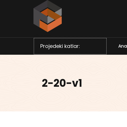
İçeriğe
geç
Villa projeleri
Projedeki katlar:
A
n
2-20-v1