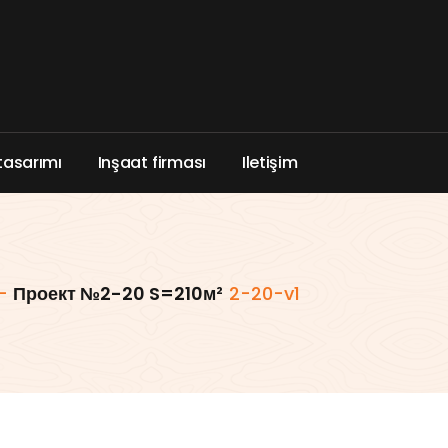
t
a
s
a
r
ı
m
ı
I
n
ş
a
a
t
f
i
r
m
a
s
ı
I
l
e
t
i
ş
i
m
-
Проект №2-20 S=210м²
2-20-v1