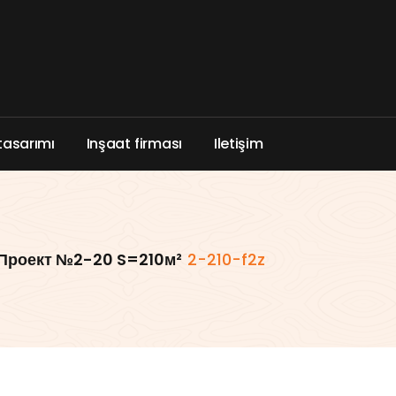
t
a
s
a
r
ı
m
ı
I
n
ş
a
a
t
f
i
r
m
a
s
ı
I
l
e
t
i
ş
i
m
Проект №2-20 S=210м²
2-210-f2z