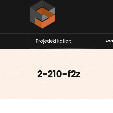
İçeriğe
geç
Villa projeleri
Projedeki katlar:
A
n
2-210-f2z