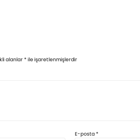
li alanlar
*
ile işaretlenmişlerdir
E-posta
*