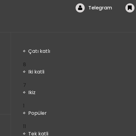
Telegram
Çatı katlı
8
8
ürün
Iki katli
7
7
ürün
Ikiz
1
1
ürün
Popüler
11
11
ürün
Tek katli