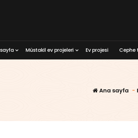
a
s
a
y
f
a
M
ü
s
t
a
k
i
l
e
v
p
r
o
j
e
l
e
r
i
E
v
p
r
o
j
e
s
i
C
e
p
h
e
Ana sayfa
-