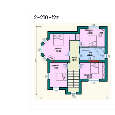
Villars
2-210-f2z