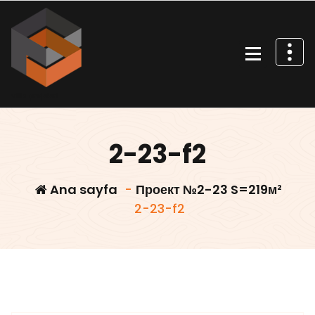
İçeriğe
geç
Villa projeleri
2-23-f2
Ana sayfa
-
Проект №2-23 S=219м²
2-23-f2
Villars