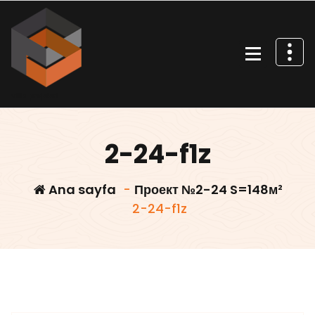
İçeriğe
geç
Villa projeleri
2-24-f1z
Ana sayfa
-
Проект №2-24 S=148м²
2-24-f1z
Villars