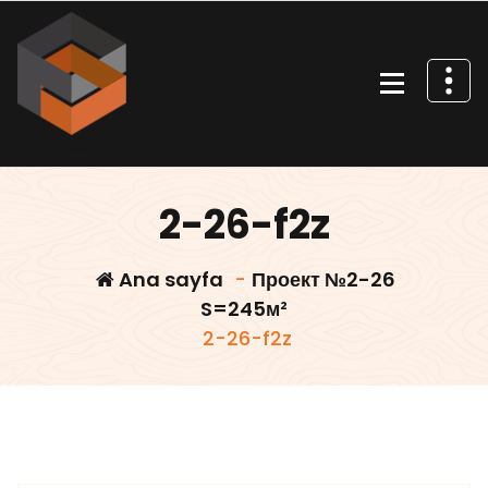
İçeriğe
geç
Villa projeleri
2-26-f2z
Ana sayfa
-
Проект №2-26
S=245м²
2-26-f2z
Villars