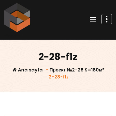
İçeriğe
geç
Villa projeleri
2-28-f1z
Ana sayfa
-
Проект №2-28 S=180м²
2-28-f1z
Villars