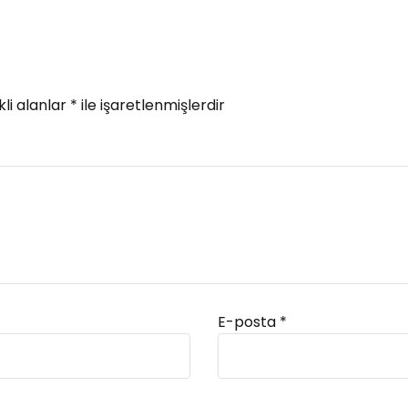
li alanlar
*
ile işaretlenmişlerdir
E-posta
*