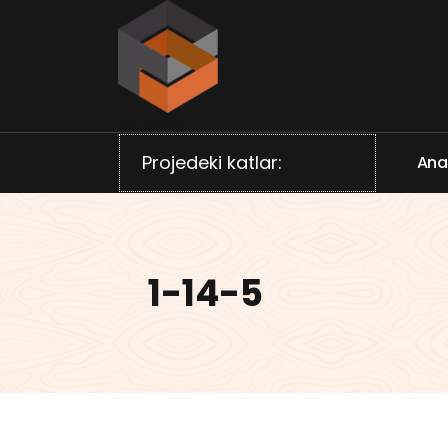
İçeriğe
geç
Villa projeleri
Projedeki katlar:
A
n
1-14-5