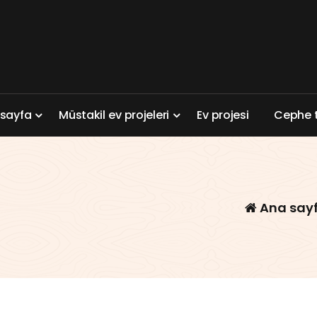
a
s
a
y
f
a
M
ü
s
t
a
k
i
l
e
v
p
r
o
j
e
l
e
r
i
E
v
p
r
o
j
e
s
i
C
e
p
h
e
Ana say