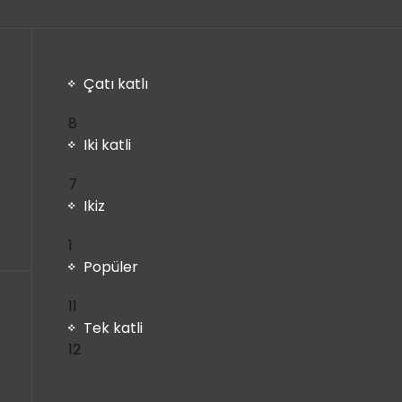
Çatı katlı
8
8
ürün
Iki katli
7
7
ürün
Ikiz
1
1
ürün
Popüler
11
11
ürün
Tek katli
12
12
ürün