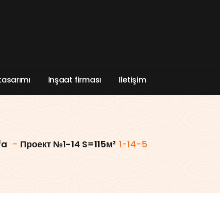
t
a
s
a
r
ı
m
ı
I
n
ş
a
a
t
f
i
r
m
a
s
ı
I
l
e
t
i
ş
i
m
fa
-
Проект №1-14 S=115м²
1-14-5