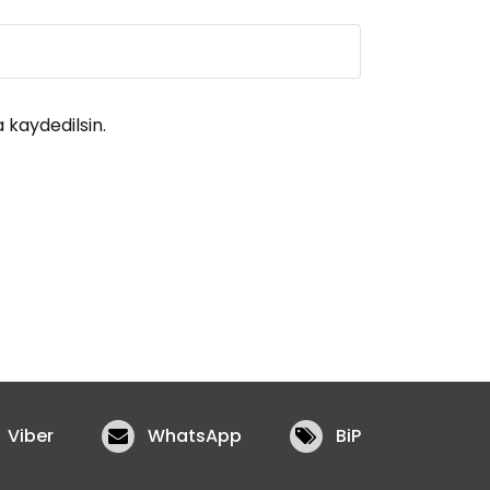
 kaydedilsin.
Viber
WhatsApp
BiP