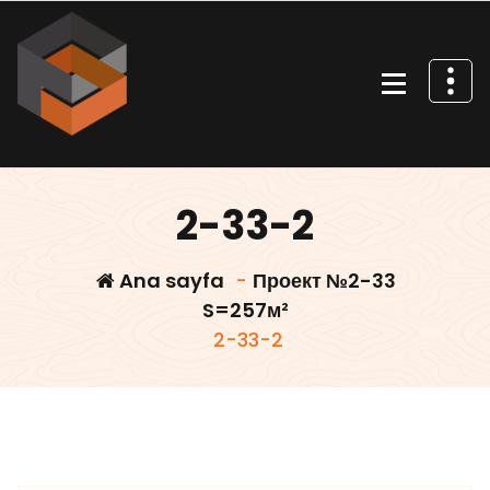
İçeriğe
geç
Villa projeleri
2-33-2
Ana sayfa
-
Проект №2-33
S=257м²
2-33-2
Villars