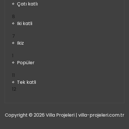
Çatı katlı
8
8
ürün
Iki katli
7
7
ürün
Ikiz
1
1
ürün
Popüler
11
11
ürün
Tek katli
12
12
ürün
Copyright © 2026 Villa Projeleri | villa-projeleri.com.tr