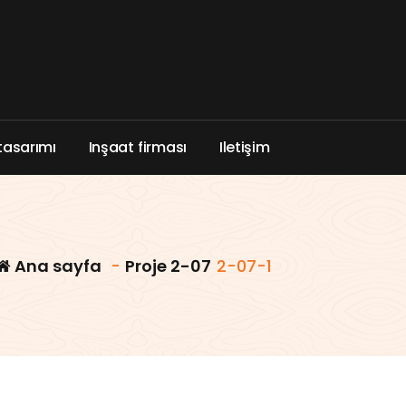
t
a
s
a
r
ı
m
ı
I
n
ş
a
a
t
f
i
r
m
a
s
ı
I
l
e
t
i
ş
i
m
Ana sayfa
-
Proje 2-07
2-07-1