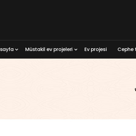
a
s
a
y
f
a
M
ü
s
t
a
k
i
l
e
v
p
r
o
j
e
l
e
r
i
E
v
p
r
o
j
e
s
i
C
e
p
h
e