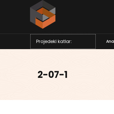
İçeriğe
geç
Villa projeleri
Projedeki katlar:
A
n
2-07-1