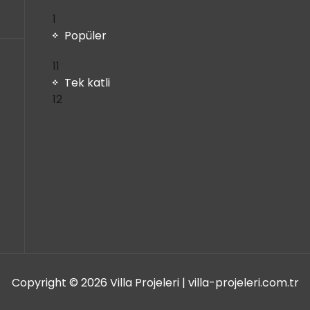
1
1
ürün
Popüler
11
11
ürün
Tek katli
12
12
ürün
Copyright © 2026 Villa Projeleri | villa-projeleri.com.tr