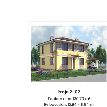
Kat sayısına göre:
Çatı katlı
(1)
Iki katli
(2)
Ikiz
(0)
Popüler
(0)
Tek katli
(0)
Garajlı:
Proje 2-02
Toplam alan: 130,70 m²
Ev boyutları: 12,94 × 11,94 m