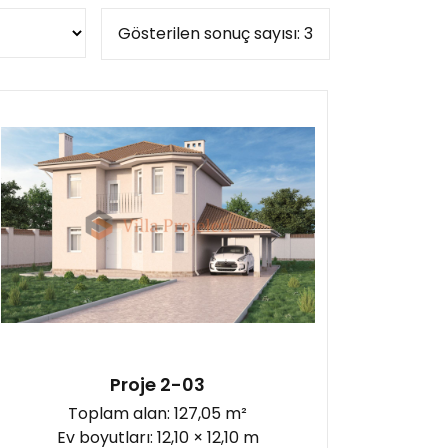
ak odaları:
Gösterilen sonuç sayısı: 3
(0)
(0)
(3)
(0)
aha 6
(0)
Proje 2-03
Toplam alan: 127,05 m²
Ev boyutları: 12,10 × 12,10 m