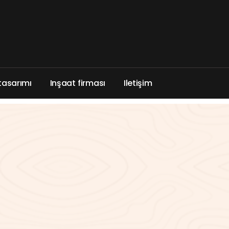
t
a
s
a
r
ı
m
ı
I
n
ş
a
a
t
f
i
r
m
a
s
ı
I
l
e
t
i
ş
i
m