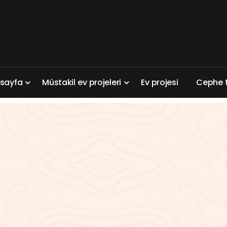
a
s
a
y
f
a
M
ü
s
t
a
k
i
l
e
v
p
r
o
j
e
l
e
r
i
E
v
p
r
o
j
e
s
i
C
e
p
h
e