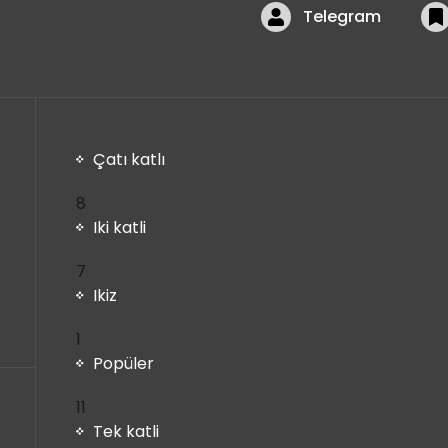
Telegram
Çatı katlı
8
8
ürün
Iki katli
7
7
ürün
Ikiz
1
1
ürün
Popüler
11
11
ürün
Tek katli