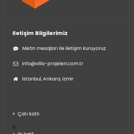
Iletişim Bilgilerimiz
Metin mesajları ile iletişim kuruyoruz
info@villa-projeleri.com.tr
İstanbul, Ankara, Izmir
Çatı katlı
8
8
ürün