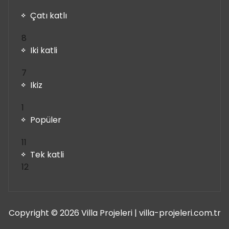
Çatı katlı
8
8
ürün
Iki katli
7
7
ürün
Ikiz
1
1
ürün
Popüler
11
11
ürün
Tek katli
12
12
ürün
Copyright © 2026 Villa Projeleri | villa-projeleri.com.tr