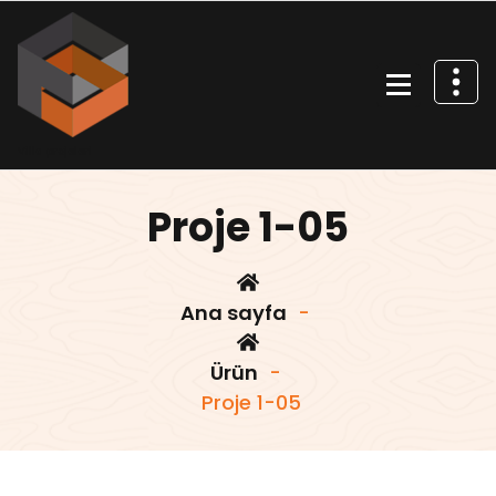
İçeriğe
geç
Villa projeleri
Proje 1-05
Ana sayfa
-
Ürün
-
Proje 1-05