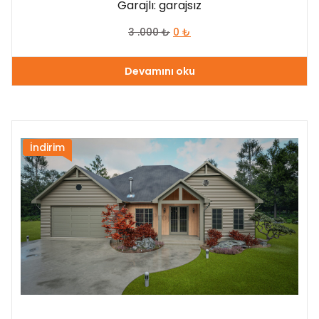
Garajlı: garajsız
3 .000
₺
0
₺
Devamını oku
İndirim