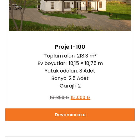
Proje 1-100
Toplam alan: 218.3 m²
Ev boyutları: 18,15 × 18,75 m
Yatak odaları: 3 Adet
Banyo: 2.5 Adet
Garajlı: 2
16 .350
₺
15 .000
₺
Devamını oku