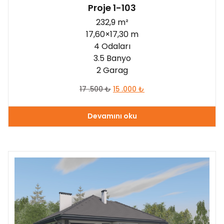
Proje 1-103
232,9 m²
17,60×17,30 m
4 Odaları
3.5 Banyo
2 Garag
17 .500
₺
15 .000
₺
Devamını oku