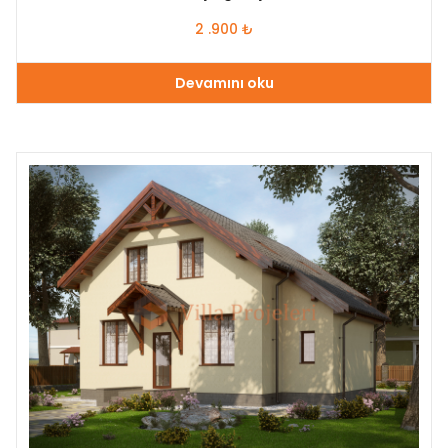
2 .900
₺
Devamını oku