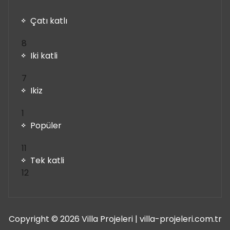
Çatı katlı
8
8
ürün
Iki katli
7
7
ürün
Ikiz
1
1
ürün
Popüler
11
11
ürün
Tek katli
12
12
ürün
Copyright © 2026 Villa Projeleri | villa-projeleri.com.tr