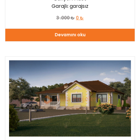
Garajlı: garajsız
3 .000
₺
0
₺
Devamını oku