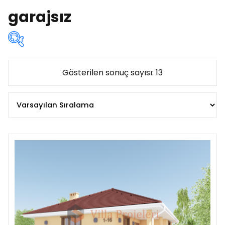
garajsız
Kat sayısına göre:
Gösterilen sonuç sayısı: 13
Çatı katlı
(4)
Iki katli
(1)
Ikiz
(1)
Popüler
(4)
Tek katli
(7)
Alana göre:
az 90 m²
(3)
90 - 120 m²
(4)