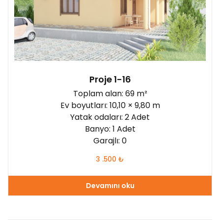
120 - 150 m²
(4)
150 - 180 m²
(3)
180 - 210 m²
(0)
210 - 260 m²
(0)
Proje 1-16
daha 260 m²
(1)
Yatak odaları:
Toplam alan: 69 m²
2
(3)
Ev boyutları: 10,10 × 9,80 m
Yatak odaları: 2 Adet
3
(6)
Banyo: 1 Adet
4
(3)
Garajlı: 0
5
(0)
3 .500
₺
daha 6
(1)
Devamını oku
Garajlı: