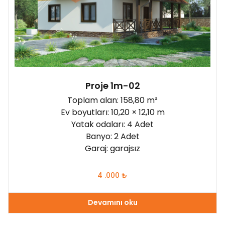
Proje 1m-02
Toplam alan: 158,80 m²
Ev boyutları: 10,20 × 12,10 m
Yatak odaları: 4 Adet
Banyo: 2 Adet
Garaj: garajsız
4 .000
₺
Devamını oku