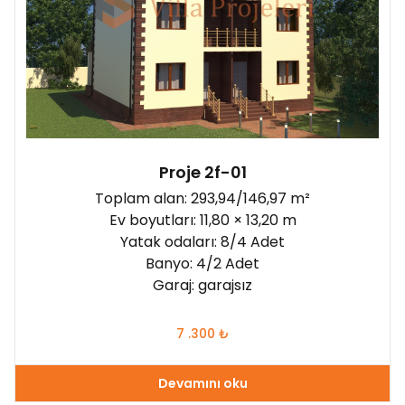
Proje 2f-01
Toplam alan: 293,94/146,97 m²
Ev boyutları: 11,80 × 13,20 m
Yatak odaları: 8/4 Adet
Banyo: 4/2 Adet
Garaj: garajsız
7 .300
₺
Devamını oku