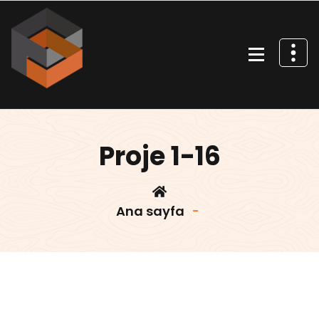
İçeriğe
geç
Villa projeleri
Proje 1-16
Ana sayfa
-