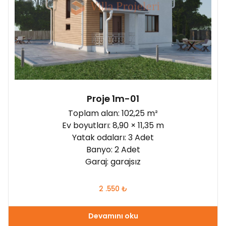
Proje 1m-01
Toplam alan: 102,25 m²
Ev boyutları: 8,90 × 11,35 m
Yatak odaları: 3 Adet
Banyo: 2 Adet
Garaj: garajsız
2 .550
₺
Devamını oku