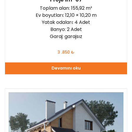
Toplam alan: 155,92 m²
Ev boyutları: 12,10 × 10,20 m
Yatak odaları: 4 Adet
Banyo: 2 Adet
Garaj: garajsız
3 .850
₺
Devamını oku