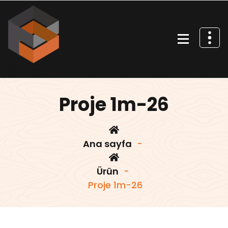
İçeriğe
geç
Villa projeleri
Proje 1m-26
Ana sayfa
-
Ürün
-
Proje 1m-26