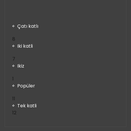
Çatı katlı
8
8
ürün
Iki katli
7
7
ürün
Ikiz
1
1
ürün
Popüler
11
11
ürün
Tek katli
12
12
ürün