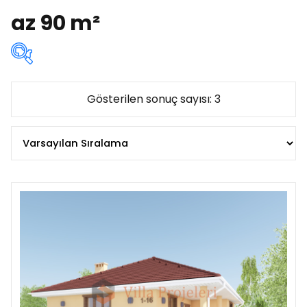
az 90 m²
Kat sayısına göre:
Gösterilen sonuç sayısı: 3
Çatı katlı
(0)
Iki katli
(0)
Ikiz
(0)
Popüler
(1)
Tek katli
(3)
Alana göre:
az 90 m²
(3)
90 - 120 m²
(0)