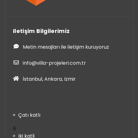
Iletişim Bilgilerimiz
Metin mesajları ile iletişim kuruyoruz
info@villa-projeleri.com.tr
İstanbul, Ankara, Izmir
Çatı katlı
8
8
ürün
Iki katli