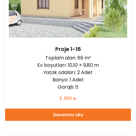
120 - 150 m²
(0)
150 - 180 m²
(0)
180 - 210 m²
(0)
210 - 260 m²
(0)
Proje 1-16
daha 260 m²
(0)
Yatak odaları:
Toplam alan: 69 m²
2
(2)
Ev boyutları: 10,10 × 9,80 m
Yatak odaları: 2 Adet
3
(1)
Banyo: 1 Adet
4
(0)
Garajlı: 0
5
(0)
3 .500
₺
daha 6
(0)
Devamını oku
Garajlı: