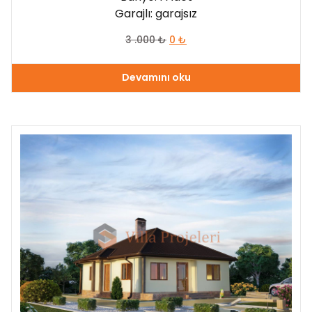
Garajlı: garajsız
3 .000
₺
0
₺
Devamını oku